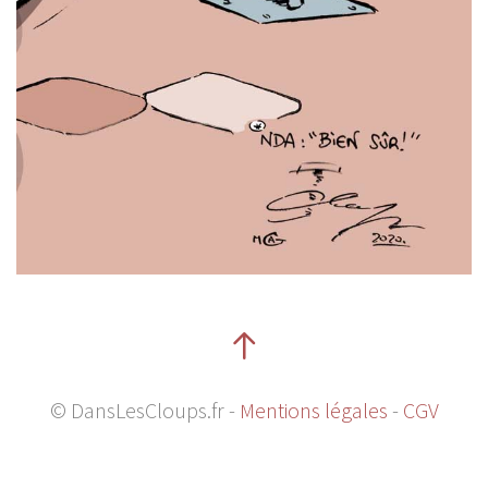
© DansLesCloups.fr -
Mentions légales
-
CGV